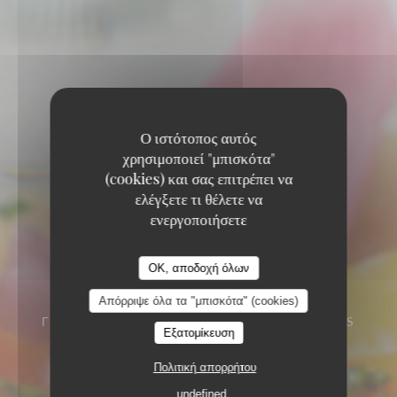
Ο ιστότοπος αυτός
χρησιμοποιεί "μπισκότα"
(cookies) και σας επιτρέπει να
ελέγξετε τι θέλετε να
ενεργοποιήσετε
OK, αποδοχή όλων
Απόρριψε όλα τα "μπισκότα" (cookies)
ΓΚΟΥΡΜΈ ΚΟΥΖΊΝΑ
173 AV. DES MINIMES
Εξατομίκευση
31200 TOULOUSE
Πολιτική απορρήτου
undefined