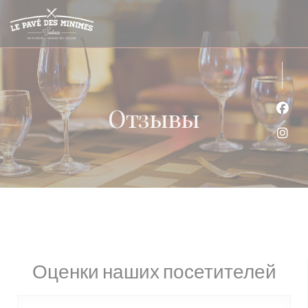
Панель управления cookies
Отзывы
Face
Inst
Оценки наших посетителей