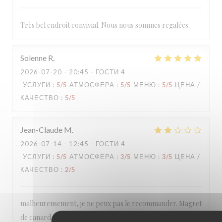
Très bel endroit convivial. Nous nous sommes regalées.
Solenne
R
2026-07-20
- 20:45 - ГОСТИ 4
УСЛУГИ
:
5
/5
АТМОСФЕРА
:
5
/5
МЕНЮ
:
5
/5
ЦЕНА /
КАЧЕСТВО
:
5
/5
Jean-Claude
M
2026-07-14
- 12:45 - ГОСТИ 4
УСЛУГИ
:
5
/5
АТМОСФЕРА
:
3
/5
МЕНЮ
:
3
/5
ЦЕНА /
КАЧЕСТВО
:
2
/5
malheureusement, je ne peux pas le recommander. Magret
de canard difficile à couper (deux couteaux essayés); eau