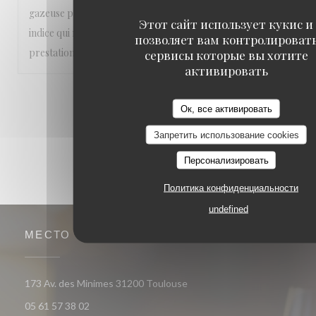
gazeuse pas fraîche. Simulacre d'ouverture de capsule, un
Этот сайт использует кукис и
indice qui me met de mauvaise humeur. Prix élevé pour la
позволяет вам контролироват
prestation; demande de "tip" à la caisse.
сервисы которые вы хотите
активировать
1
2
3
Ок, все активировать
Запретить использование cookies
Персонализировать
Политика конфиденциальности
undefined
МЕСТО
((открывается в новом окне)
173 Av. des Minimes 31200 Toulouse
05 61 57 38 02