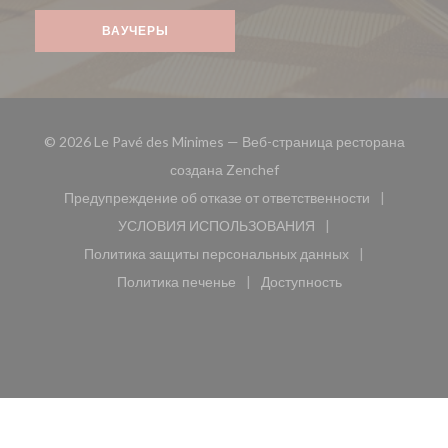
ВАУЧЕРЫ
© 2026 Le Pavé des Minimes — Веб-страница ресторана
((открывается в новом окн
создана
Zenchef
Предупреждение об отказе от ответственности
((открывается в новом окне))
УСЛОВИЯ ИСПОЛЬЗОВАНИЯ
((открывается в новом окне))
Политика защиты персональных данных
((открывается в новом окне))
Политика печенье
Доступность
((открывается в новом окне))
((открывается в новом 