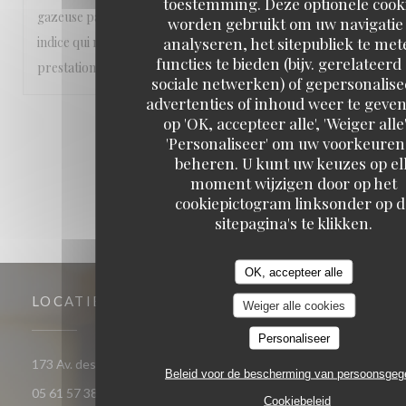
toestemming. Deze optionele cook
gazeuse pas fraîche. Simulacre d'ouverture de capsule, un
worden gebruikt om uw navigatie 
analyseren, het sitepubliek te met
indice qui me met de mauvaise humeur. Prix élevé pour la
functies te bieden (bijv. gerelateerd
prestation; demande de "tip" à la caisse.
sociale netwerken) of gepersonalis
advertenties of inhoud weer te geven
op 'OK, accepteer alle', 'Weiger alle'
1
2
3
'Personaliseer' om uw voorkeuren
beheren. U kunt uw keuzes op el
moment wijzigen door op het
cookiepictogram linksonder op d
sitepagina's te klikken.
OK, accepteer alle
LOCATIE
Weiger alle cookies
Personaliseer
((opent in een nieuw venster)
173 Av. des Minimes 31200 Toulouse
Beleid voor de bescherming van persoonsge
05 61 57 38 02
Cookiebeleid