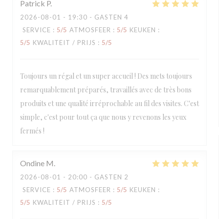
Patrick
P
2026-08-01
- 19:30 - GASTEN 4
SERVICE
:
5
/5
ATMOSFEER
:
5
/5
KEUKEN
:
5
/5
KWALITEIT / PRIJS
:
5
/5
Toujours un régal et un super accueil ! Des mets toujours
remarquablement préparés, travaillés avec de très bons
produits et une qualité irréprochable au fil des visites. C'est
simple, c'est pour tout ça que nous y revenons les yeux
fermés !
Ondine
M
2026-08-01
- 20:00 - GASTEN 2
SERVICE
:
5
/5
ATMOSFEER
:
5
/5
KEUKEN
:
5
/5
KWALITEIT / PRIJS
:
5
/5