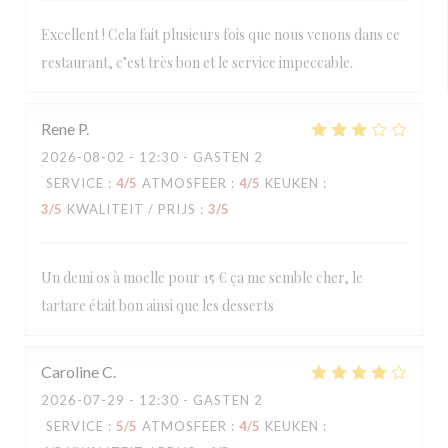
Excellent ! Cela fait plusieurs fois que nous venons dans ce
restaurant, c’est très bon et le service impeccable.
Rene
P
2026-08-02
- 12:30 - GASTEN 2
SERVICE
:
4
/5
ATMOSFEER
:
4
/5
KEUKEN
:
3
/5
KWALITEIT / PRIJS
:
3
/5
Un demi os à moelle pour 15 € ça me semble cher, le
tartare était bon ainsi que les desserts
Caroline
C
2026-07-29
- 12:30 - GASTEN 2
SERVICE
:
5
/5
ATMOSFEER
:
4
/5
KEUKEN
: