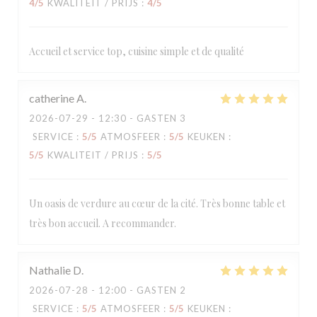
4
/5
KWALITEIT / PRIJS
:
4
/5
Accueil et service top, cuisine simple et de qualité
catherine
A
2026-07-29
- 12:30 - GASTEN 3
SERVICE
:
5
/5
ATMOSFEER
:
5
/5
KEUKEN
:
5
/5
KWALITEIT / PRIJS
:
5
/5
Un oasis de verdure au cœur de la cité. Très bonne table et
très bon accueil. A recommander.
Nathalie
D
2026-07-28
- 12:00 - GASTEN 2
SERVICE
:
5
/5
ATMOSFEER
:
5
/5
KEUKEN
: