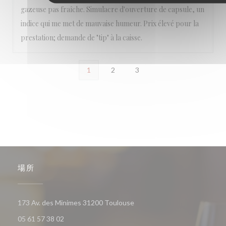
gazeuse pas fraîche. Simulacre d'ouverture de capsule, un
indice qui me met de mauvaise humeur. Prix élevé pour la
prestation; demande de "tip" à la caisse.
1
2
3
場所
((新しいウィンドウで開きます
173 Av. des Minimes 31200 Toulouse
05 61 57 38 02