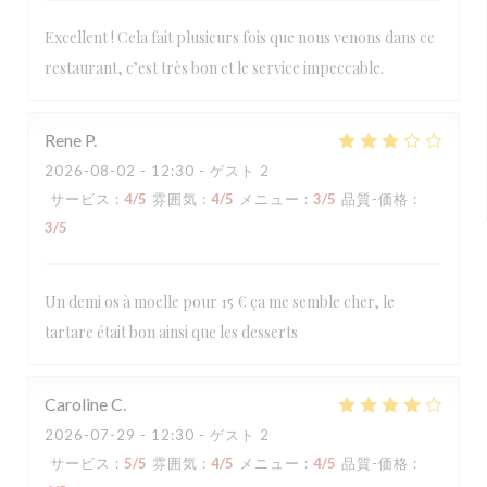
Excellent ! Cela fait plusieurs fois que nous venons dans ce
restaurant, c’est très bon et le service impeccable.
Rene
P
2026-08-02
- 12:30 - ゲスト 2
サービス
:
4
/5
雰囲気
:
4
/5
メニュー
:
3
/5
品質-価格
:
3
/5
Un demi os à moelle pour 15 € ça me semble cher, le
tartare était bon ainsi que les desserts
Caroline
C
2026-07-29
- 12:30 - ゲスト 2
サービス
:
5
/5
雰囲気
:
4
/5
メニュー
:
4
/5
品質-価格
: