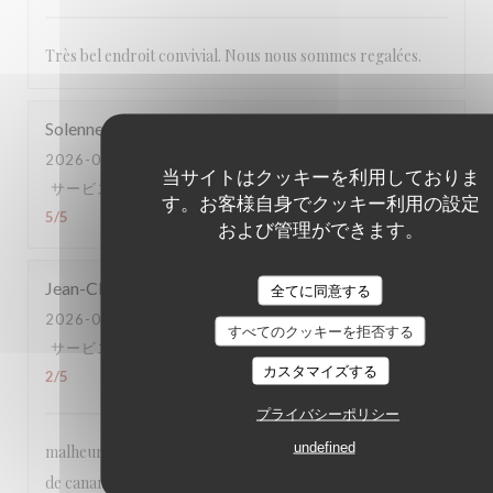
Très bel endroit convivial. Nous nous sommes regalées.
Solenne
R
2026-07-20
- 20:45 - ゲスト 4
当サイトはクッキーを利用しておりま
サービス
:
5
/5
雰囲気
:
5
/5
メニュー
:
5
/5
品質-価格
:
す。お客様自身でクッキー利用の設定
5
/5
および管理ができます。
Jean-Claude
M
全てに同意する
2026-07-14
- 12:45 - ゲスト 4
すべてのクッキーを拒否する
サービス
:
5
/5
雰囲気
:
3
/5
メニュー
:
3
/5
品質-価格
:
カスタマイズする
2
/5
プライバシーポリシー
undefined
malheureusement, je ne peux pas le recommander. Magret
de canard difficile à couper (deux couteaux essayés); eau