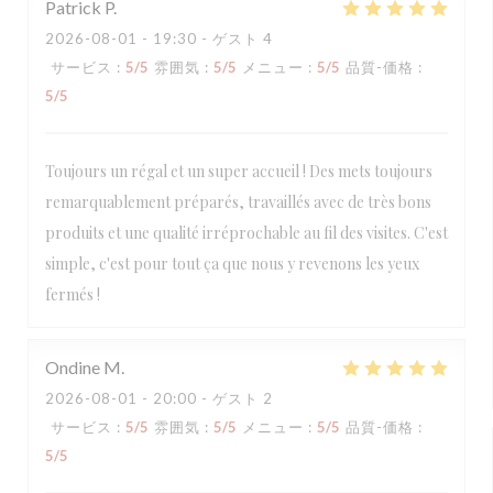
Patrick
P
2026-08-01
- 19:30 - ゲスト 4
サービス
:
5
/5
雰囲気
:
5
/5
メニュー
:
5
/5
品質-価格
:
5
/5
Toujours un régal et un super accueil ! Des mets toujours
remarquablement préparés, travaillés avec de très bons
produits et une qualité irréprochable au fil des visites. C'est
simple, c'est pour tout ça que nous y revenons les yeux
fermés !
Ondine
M
2026-08-01
- 20:00 - ゲスト 2
サービス
:
5
/5
雰囲気
:
5
/5
メニュー
:
5
/5
品質-価格
:
5
/5