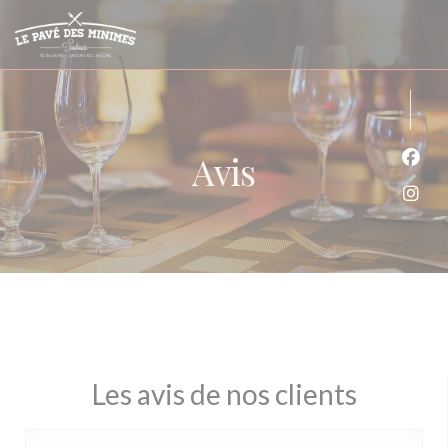
Personnalisation de vos choix en matière de cookies
Avis
Face
Inst
Les avis de nos clients