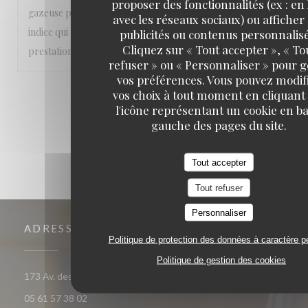
proposer des fonctionnalités (ex : en 
gazeuse pas fraîche. Simulacre d'ouverture de capsule, un
avec les réseaux sociaux) ou afficher
indice qui me met de mauvaise humeur. Prix élevé pour la
publicités ou contenus personnalisé
Cliquez sur « Tout accepter », « To
prestation; demande de "tip" à la caisse.
refuser » ou « Personnaliser » pour 
vos préférences. Vous pouvez modif
vos choix à tout moment en cliquant
1
2
3
l'icône représentant un cookie en ba
gauche des pages du site.
Tout accepter
Tout refuser
Personnaliser
ADRESSE
Politique de protection des données à caractère p
Politique de gestion des cookies
((ouvre une nouvelle fenêtre)
173 Av. des Minimes 31200 Toulouse
05 61 57 38 02