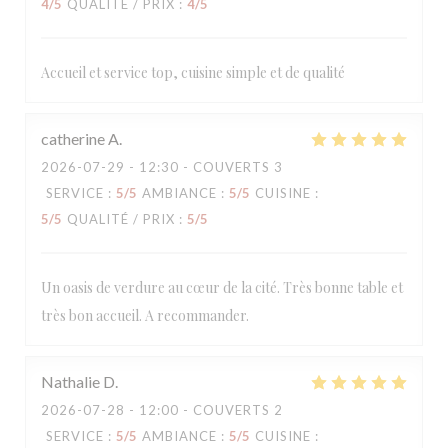
4
/5
QUALITÉ / PRIX
:
4
/5
Accueil et service top, cuisine simple et de qualité
catherine
A
2026-07-29
- 12:30 - COUVERTS 3
SERVICE
:
5
/5
AMBIANCE
:
5
/5
CUISINE
:
5
/5
QUALITÉ / PRIX
:
5
/5
Un oasis de verdure au cœur de la cité. Très bonne table et
très bon accueil. A recommander.
Nathalie
D
2026-07-28
- 12:00 - COUVERTS 2
SERVICE
:
5
/5
AMBIANCE
:
5
/5
CUISINE
: