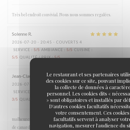
Très bel endroit convivial. Nous nous sommes regalées.
Solenne
R
2026-07-20
- 20:45 - COUVERTS 4
SERVICE
:
5
/5
AMBIANCE
:
5
/5
CUISINE
:
5
/5
QUALITÉ / PRIX
:
5
/5
Le restaurant et ses partenaires utili
Jean-Claude
M
des cookies sur ce site, pouvant impl
2026-07-14
- 12:45 - COUVERTS 4
la collecte de données à caractèr
SERVICE
:
5
/5
AMBIANCE
:
3
/5
CUISINE
:
personnel. Les cookies dits « nécessa
» sont obligatoires et installés par dé
3
/5
QUALITÉ / PRIX
:
2
/5
D'autres cookies facultatifs nécessit
votre consentement. Ces cookies
facultatifs servent à analyser votr
malheureusement, je ne peux pas le recommander. Magret
navigation, mesurer l'audience du si
de canard difficile à couper (deux couteaux essayés); eau