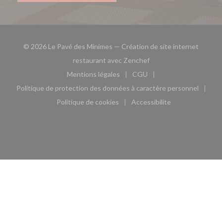
© 2026 Le Pavé des Minimes — Création de site internet
((ouvre une nouvelle fe
restaurant avec
Zenchef
Mentions légales
CGU
((ouvre une nouvelle fenêtre))
((ouvre une nouvelle fen
Politique de protection des données à caractère personnel
((ouvre une nouvelle fenêtre))
Politique de cookies
Accessibilite
((ouvre une nouvelle fenêtre))
((ouvre une nouvelle fe